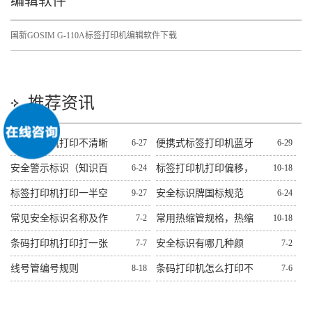
编辑软件
国新GOSIM G-110A标签打印机编辑软件下载
推荐资讯
标签打印机打印不清晰
6-27
便携式标签打印机蓝牙
6-29
怎么处理？十二种常见
连不上解决方法
安全警示标识（知识百
6-24
标签打印机打印偏移，
10-18
问题解决方法
科）
错位，跳纸解决方法
标签打印机打印一半空
9-27
安全标识牌国标规范
6-24
白解决方法
常见安全标识名称及作
7-2
常用热缩管规格，热缩
10-18
用图文
管规格大全
条码打印机打印打一张
7-7
安全标识有哪几种颜
7-2
空一张解决方法
色？有什么作用？
线号管编号规则
8-18
条码打印机怎么打印不
7-6
出来解决方法