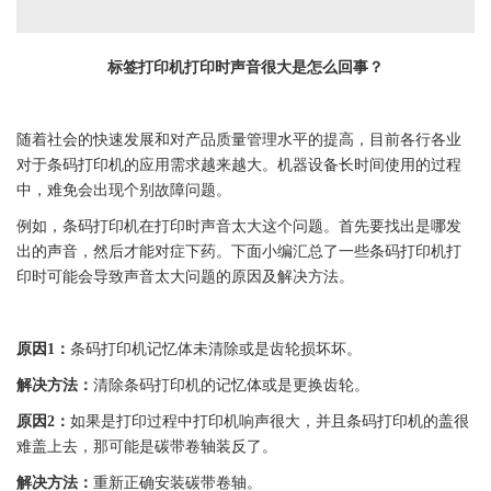
标签
打印机打印时声音很大是怎么回事？
随着社会的快速发展和对产品质量管理水平的提高，目前各行各业
对于
条码
打印机
的应用需求越来越大。机器设备长时间使用的过程
中，难免会出现个别故障问题。
例如，
条码
打印机
在打印时声音太大这个问题。首先要找出是哪发
出的声音，然后才能对症下药。下面小编汇总了一些
条码
打印机
打
印时可能会导致声音太大问题的原因及解决方法。
原因1：
条码
打印机
记忆体未清除或是齿轮损坏坏。
解决方法：
清除
条码
打印机
的记忆体或是更换齿轮。
原因2：
如果是打印过程中
打印机
响声很大，并且
条码
打印机
的盖很
难盖上去，那可能是
碳带
卷轴装反了。
解决方法：
重新正确安装
碳带
卷轴。