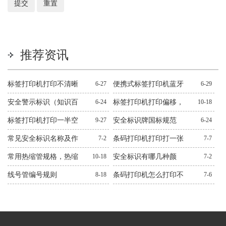
推荐资讯
标签打印机打印不清晰
6-27
便携式标签打印机蓝牙
6-29
怎么处理？十二种常见
连不上解决方法
安全警示标识（知识百
6-24
标签打印机打印偏移，
10-18
问题解决方法
科）
错位，跳纸解决方法
标签打印机打印一半空
9-27
安全标识牌国标规范
6-24
白解决方法
常见安全标识名称及作
7-2
条码打印机打印打一张
7-7
用图文
空一张解决方法
常用热缩管规格，热缩
10-18
安全标识有哪几种颜
7-2
管规格大全
色？有什么作用？
线号管编号规则
8-18
条码打印机怎么打印不
7-6
出来解决方法