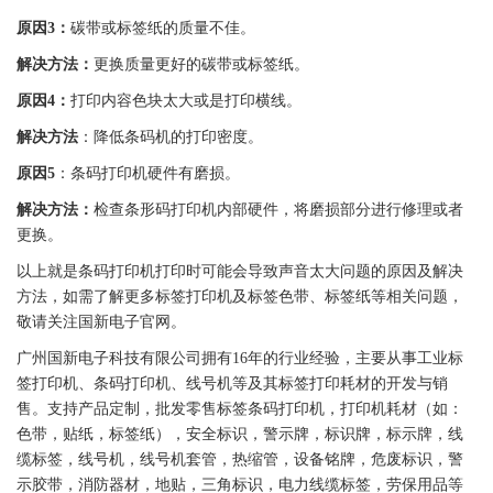
原因3：
碳带
或
标签
纸的质量不佳。
解决方法：
更换质量更好的
碳带
或
标签
纸。
原因4：
打印内容色块太大或是打印横线。
解决方法
：降低
条码机
的打印密度。
原因5
：
条码
打印机
硬件有磨损。
解决方法：
检查条形码
打印机
内部硬件，将磨损部分进行修理或者
更换。
以上就是
条码
打印机
打印时可能会导致声音太大问题的原因及解决
方法，如需了解更多
标签
打印机及
标签
色带
、
标签
纸等相关问题，
敬请关注
国新
电子官网。
广州
国新
电子科技有限公司拥有16年的行业经验，主要从事工业
标
签
打印机、
条码
打印机
、线号机等及其
标签
打印耗材的开发与销
售。支持产品定制，批发零售
标签
条码
打印机
，
打印机
耗材（如：
色带
，
贴纸
，
标签
纸），安全标识，
警示牌
，
标识牌
，
标示牌
，线
缆
标签
，线号机，线号机套管，热缩管，设备铭牌，
危废标识
，警
示胶带，消防器材，地贴，三角标识，电力线缆
标签
，劳保用品等