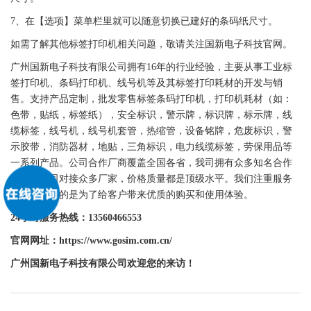
7、在【选项】菜单栏里就可以随意切换已建好的条码纸尺寸。
如需了解其他
标签
打印机相关问题，敬请关注
国新
电子科技官网。
广州
国新
电子科技有限公司拥有16年的行业经验，主要从事工业
标
签
打印机、
条码
打印机
、线号机等及其
标签
打印耗材的开发与销
售。支持产品定制，批发零售
标签
条码
打印机
，
打印机
耗材（如：
色带
，
贴纸
，
标签
纸），安全标识，
警示牌
，
标识牌
，
标示牌
，线
缆
标签
，线号机，线号机套管，热缩管，设备铭牌，
危废标识
，警
示胶带，消防器材，地贴，三角标识，电力线缆
标签
，劳保用品等
一系列产品。公司合作厂商覆盖全国各省，我司拥有众多知名合作
品牌，公司对接众多厂家，价格质量都是顶级水平。我们注重服务
和售后，目的是为了给客户带来优质的购买和使用体验。
24小时服务热线：13560466553
官网网址：https://www.gosim.com.cn/
广州
国新
电子科技有限公司欢迎您的来访！