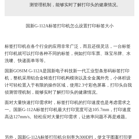
测管理机制，能够实时了解打印头的健康情况。
国新
G-112A
标签
打印机怎么设置打印
标签
大小
标签
打印机在各个行业的应用非常广泛，而且还很灵活，一台
标签
打印机就可以打印各种不同的
标签
，例如打印车票、珠宝吊牌、水
洗嘜、快递面单等等。
国新
GOSIM
G-112A
是
国新
电子科技新一代工业型条形码
标签
打印
机，整机采用铝合金铸造
打印机
构模块以及全金属外壳，小体积设
计可轻松置入于有限的操作区域，使用2.3寸彩色屏幕，打印头自我
侦测管理机制，能够实时了解打印头的健康情况。
面对大量快速打印需求时，
标签
打印机的打印速度也是考虑需求之
一。
国新
G-112A
标签
打印机最大打印宽度可达105.7mm，打印速度
高达127mm/s。轻松应对大量打印需求，让效率问题不再是难题。
另外，
国新
G-112A
标签
打印机分别率为300DPI，使文字图案打印更