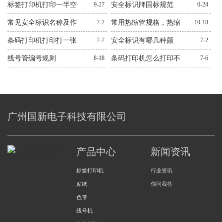
问题解决方法
科）
错位，跳纸解决方法
标签打印机打印一半空
9-27
安全标识牌国标规范
6-24
白解决方法
常见安全标识名称及作
7-2
常用热缩管规格，热缩
10-18
用图文
管规格大全
条码打印机打印打一张
7-7
安全标识有哪几种颜
7-2
空一张解决方法
色？有什么作用？
线号管编号规则
8-18
条码打印机怎么打印不
7-6
出来解决方法
广州国新电子科技有限公司
产品中心
新闻资讯
标签打印机
行业资讯
贴纸
你问我答
色带
线号机