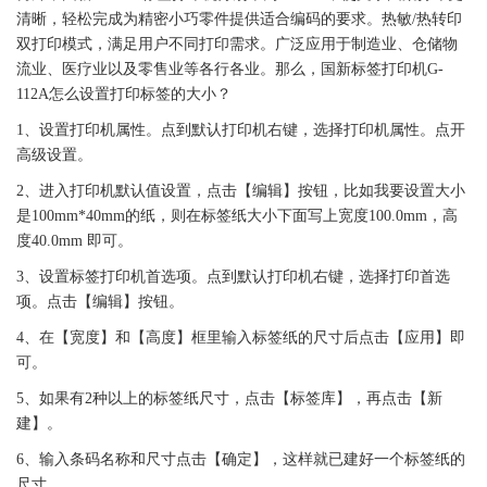
清晰，轻松完成为精密小巧零件提供适合编码的要求。热敏/热转印
双打印模式，满足用户不同打印需求。广泛应用于
制造业
、仓储物
流业、医疗业以及零售业等各行各业。那么，
国新
标签
打印机
G-
112A
怎么设置打印
标签
的大小？
1、设置
打印机
属性。点到默认
打印机
右键，选择
打印机
属性。点开
高级设置。
2、进入
打印机
默认值设置，点击【编辑】按钮，比如我要设置大小
是100mm*40mm的纸，则在
标签
纸大小下面写上宽度100.0mm，高
度40.0mm 即可。
3、设置
标签
打印机首选项。点到默认
打印机
右键，选择打印首选
项。点击【编辑】按钮。
4、在【宽度】和【高度】框里输入
标签
纸的尺寸后点击【应用】即
可。
5、如果有2种以上的
标签
纸尺寸，点击【
标签
库】，再点击【新
建】。
6、输入条码名称和尺寸点击【确定】，这样就已建好一个
标签
纸的
尺寸。