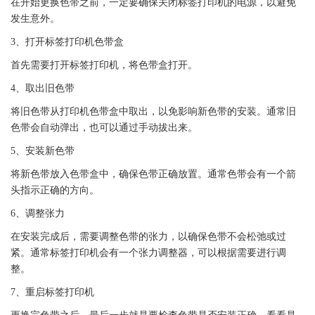
在开始更换
色带
之前，一定要确保关闭
标签
打印机的电源，以避免
发生意外。
3、打开
标签
打印机
色带
盒
首先需要打开
标签
打印机，将
色带
盒打开。
4、取出旧
色带
将旧
色带
从
打印机
色带
盒中取出，以免影响新
色带
的安装。通常旧
色带
会自动弹出，也可以通过手动拔出来。
5、安装新
色带
将新
色带
放入
色带
盒中，确保
色带
正确放置。通常
色带
会有一个箭
头指示正确的方向。
6、调整张力
在安装完成后，需要调整
色带
的张力，以确保
色带
不会松弛或过
紧。通常
标签
打印机会有一个张力调整器，可以根据需要进行调
整。
7、重启
标签
打印机