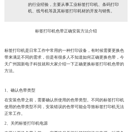
的行业经验，主要从事工业标签打印机、条码打印
机、线号机等及其标签打印耗材的开发与销售。
标签
打印机
色带
正确
安装方法
介绍
标签
打印机是日常工作中常用的一种打印设备，有时候需要更换
色
带
来满足不同的需求，但是有很多人不知道如何正确更换
色带
，今
天广州
国新
电子科技就和大家介绍一下正确更换
标签
打印机
色带
的
方法。
1、确认
色带
类型
在安装
色带
之前，需要确认所使用的
色带
类型。不同的
标签
打印机
使用的
色带
类型不同，安装错误的
色带
可能会导致
标签
打印机无法
正常工作。
2、关闭
标签
打印机电源