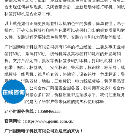
更换完
色带
之后，最后一步就是要检查
色带
是否安装正确，看看是
否出现任何异常现象。关闭
色带
盒后，重新启动
标签
打印机，测试
标签
打印机是否正常工作。
以上就是如何正确更换
标签
打印机的
色带
的步骤，简单易懂，易于
操作。正确安装
标签
打印机的
色带
可以确保打印出的
标签
质量和耐
久性。安装过程需要注意
色带
类型、安装方向和张力调整等细节。
广州
国新
电子科技有限公司拥有16年的行业经验，主要从事工业
标
签
打印机、
条码
打印机
、线号机等及其
标签
打印耗材的开发与销
售。支持产品定制，批发零售
标签
条码
打印机
，
打印机
耗材（如：
色带
，
贴纸
，
标签
纸），安全标识，
警示牌
，
标识牌
，
标示牌
，线
缆
标签
，线号机，线号机套管，热缩管，设备铭牌，
危废标识
，警
示胶带，消防器材，地贴，三角标识，电力线缆
标签
，劳保用品等
一系列产品。公司合作厂商覆盖全国各省，我司拥有众多知名合作
品牌，公司对接众多厂家，价格质量都是顶级水平。我们注重服务
和售后，目的是为了给客户带来优质的购买和使用体验。
24小时服务热线：13560466553
官网网址：https://www.gosim.com.cn/
广州
国新
电子科技有限公司欢迎您的来访！