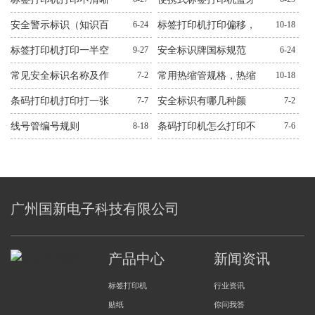
怎么处理？十二种常见
连不上解决方法
安全警示标识（知识百
6-24
标签打印机打印偏移，
10-18
问题解决方法
科）
错位，跳纸解决方法
标签打印机打印一半空
9-27
安全标识牌国标规范
6-24
白解决方法
常见安全标识名称及作
7-2
常用热缩管规格，热缩
10-18
用图文
管规格大全
条码打印机打印打一张
7-7
安全标识有哪几种颜
7-2
空一张解决方法
色？有什么作用？
线号管编号规则
8-18
条码打印机怎么打印不
7-6
出来解决方法
广州国新电子科技有限公司
产品中心
新闻资讯
标签打印机
行业资讯
贴纸
你问我答