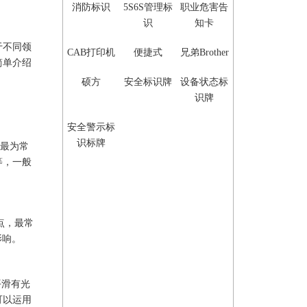
消防标识
5S6S管理标
职业危害告
识
知卡
于不同领
CAB打印机
便捷式
兄弟Brother
简单介绍
硕方
安全标识牌
设备状态标
识牌
安全警示标
识标牌
最为常
等，一般
点，最常
影响。
平滑有光
可以运用