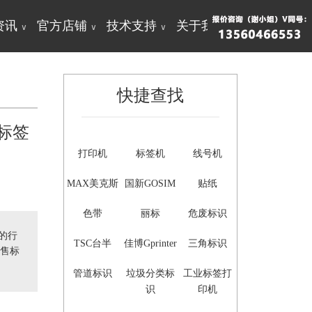
资讯
官方店铺
技术支持
关于我们
∨
∨
∨
∨
快捷查找
标签
打印机
标签机
线号机
MAX美克斯
国新GOSIM
贴纸
色带
丽标
危废标识
的行
TSC台半
佳博Gprinter
三角标识
售标
管道标识
垃圾分类标
工业标签打
识
印机