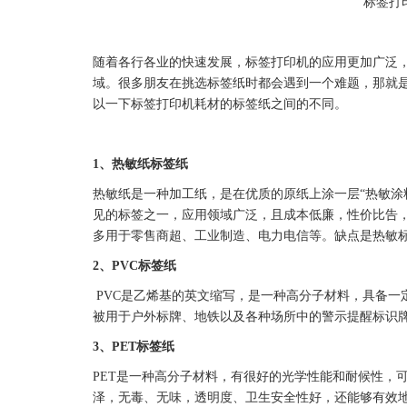
标签
打
随着各行各业的快速发展，
标签
打印机的应用更加广泛
域。很多朋友在挑选
标签
纸时都会遇到一个难题，那就
以一下
标签
打印机耗材的
标签
纸之间的不同。
1、
热敏纸
标签
纸
热敏纸
是一种加工纸，是在优质的原纸上涂一层“热敏涂
见的
标签
之一，应用领域广泛，且成本低廉，性价比告
多用于零售商超、工业制造、电力电信等。缺点是热敏
2、
PVC
标签
纸
PVC
是乙烯基的英文缩写，是一种高分子材料，具备一
被用于户外标牌、地铁以及各种场所中的警示提醒
标识
3、
PET
标签
纸
PET
是一种高分子材料，有很好的光学性能和耐候性，
泽，无毒、无味，透明度、卫生安全性好，还能够有效