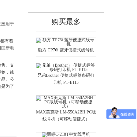
购买最多
泛应用于
纸都有着
州
国新
电
硕方 TP76i 蓝牙便捷式线号机
销售。支
标签
，线
兄弟Brother 便捷式标签条码打
产品。公
印机 PT-E115
的是为了
MAX美克斯 LM-550A2BH PC版
线号机（可移动便捷式）