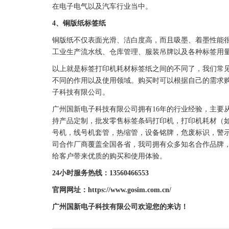
在电子电气以及汽车行业当中。
4、铜版纸
标签
纸
铜版纸不仅表面光滑、洁白度高，而且吸墨、着墨性能
工业生产流水线、仓库管理、服装吊牌以及各种
标签
用
以上就是
标签
打印机耗材
标签
纸之间的不同了，我们常
不同的作用以及使用领域。购买时可以根据自己的需求
子科技有限公司。
广州
国新
电子科技有限公司拥有16年的行业经验，主要
持产品定制，批发零售
标签
条码
打印机
，
打印机
耗材（
号机，线号机套管，热缩管，设备铭牌，
危废标识
，警
司合作厂商覆盖全国各省，我司拥有众多知名合作品牌
给客户带来优质的购买和使用体验。
24小时服务热线：13560466553
官网网址：https://www.gosim.com.cn/
广州
国新
电子科技有限公司欢迎您的来访！