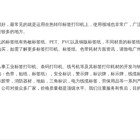
很好，最常见的就是运用在热转印
标签
打印机上，使用领域也非常广，广
量较多的地方。
见的
标签
纸有热敏
标签
纸、
PET
、
PVC
以及铜版
标签
纸，不同材质的
标签
购买，如需了解更多
标签
打印机、
标签
纸、
色带
耗材方面资讯，请致电广
从事工业
标签
打印机、
条码
打印机
、线号机等及其
标签
打印耗材的开发与
如：
色带
，
贴纸
，
标签
纸），安全标识，
警示牌
，
标识牌
，
标示牌
，线缆
示胶带，消防器材，地贴，三角标识，电力线缆
标签
，劳保用品等一系列
，公司对接众多厂家，价格质量都是顶级水平。我们注重服务和售后，目