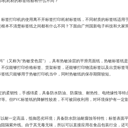
印机耗材的
标签
纸都有什么不同？
，
标签
打印机的使用离不开
标签
打印耗材
标签
纸，不同材质的
标签
纸适用
是根本不清楚
标签
纸之间都有什么不同？下面由广州
国新
电子科技和大家
料”（又称为“热敏变色层”），具有热敏涂层的平滑亮面纸，热敏
标签
纸是
，不仅能够打印价格
标签
、货架
标签
，还能够打印物流
标签
以及出货
标签
标签
纸只能够用于热敏
打印机
当中，同时
热敏纸
的保存期限较短。
定的柔韧性，手感绵柔，具备防水防油、防腐蚀、耐热性、电绝缘性等特
牌
等。但
PVC
标签
纸的降解性较差，不可被回收利用，对环境保护有一定
可以耐一定高温，抵御恶劣环境；具备防水防油耐腐蚀等特性；
标签
表面
地阻隔紫外线。由于其无毒无味，所以可以直接应用在食品包装行业，还