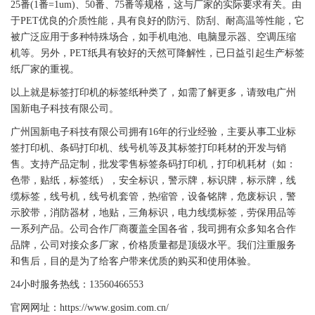
25番(1番=1um)、50番、75番等规格，这与厂家的实际要求有关。由
于
PET
优良的介质性能，具有良好的防污、防刮、耐高温等性能，它
被广泛应用于多种特殊场合，如手机电池、电脑显示器、空调压缩
机等。另外，
PET
纸具有较好的天然可降解性，已日益引起生产
标签
纸厂家的重视。
以上就是
标签
打印机的
标签
纸种类了，如需了解更多，请致电广州
国新
电子科技有限公司。
广州
国新
电子科技有限公司拥有16年的行业经验，主要从事工业
标
签
打印机、
条码
打印机
、线号机等及其
标签
打印耗材的开发与销
售。支持产品定制，批发零售
标签
条码
打印机
，
打印机
耗材（如：
色带
，
贴纸
，
标签
纸），安全标识，
警示牌
，
标识牌
，
标示牌
，线
缆
标签
，线号机，线号机套管，热缩管，设备铭牌，
危废标识
，警
示胶带，消防器材，地贴，三角标识，电力线缆
标签
，劳保用品等
一系列产品。公司合作厂商覆盖全国各省，我司拥有众多知名合作
品牌，公司对接众多厂家，价格质量都是顶级水平。我们注重服务
和售后，目的是为了给客户带来优质的购买和使用体验。
24小时服务热线：13560466553
官网网址：https://www.gosim.com.cn/