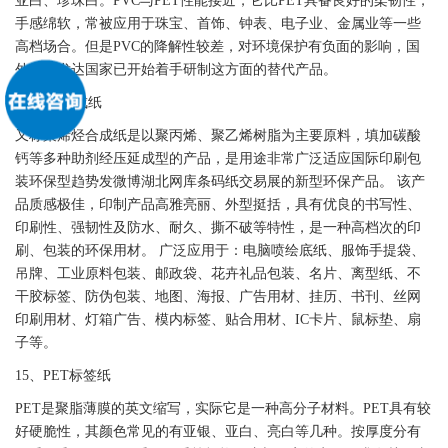
亚白、珍珠白。
PVC
与
PET
性能接近，它比
PET
具备良好的柔韧性，
手感绵软，常被应用于珠宝、首饰、钟表、电子业、金属业等一些
高档场合。但是
PVC
的降解性较差，对环境保护有负面的影响，国
外一些发达国家已开始着手研制这方面的替代产品。
14、PE
合成纸
又称聚烯烃
合成纸
是以聚丙烯、聚乙烯树脂为主要原料，填加碳酸
钙等多种助剂经压延成型的产品，是用途非常广泛适应国际印刷包
装环保型趋势发微博湖北网库条码纸交易展的新型环保产品。 该产
品质感极佳，印制产品高雅亮丽、外型挺括，具有优良的书写性、
印刷性、强韧性及防水、耐久、撕不破等特性，是一种高档次的印
刷、包装的环保用材。 广泛应用于：电脑喷绘底纸、服饰手提袋、
吊牌、工业原料包装、邮政袋、花卉礼品包装、名片、离型纸、
不
干胶
标签
、防伪包装、地图、海报、广告用材、挂历、书刊、丝网
印刷用材、灯箱广告、模内
标签
、贴合用材、IC卡片、鼠标垫、扇
子等。
15、
PET
标签
纸
PET
是聚脂薄膜的英文缩写，实际它是一种高分子材料。
PET
具有较
好硬脆性，其颜色常见的有亚银、亚白、亮白等几种。按厚度分有