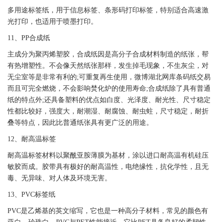
多用途
标签
纸，用于信息
标签
、条形码打印
标签
，特别适合高速激
光打印，也适用于喷墨打印。
11、PP
合成纸
主成分为聚丙烯塑胶，
合成纸
因是高分子合成材料制造的纸张，帮
有热增塑性。不会像天然纸张那样，发生掉毛现象，不生灰尘，对
无尘室等是非常有利的;可重复再生使用，微博湖北网库条码纸交易
而且可完全燃烧，不会影响焚化炉的使用寿命;
合成纸
除了具有普通
纸的特点外;还具备塑料的优点如白度、光泽度、耐光性、尺寸稳定
性都比较好，强度大，耐潮湿、耐腐蚀、耐虫蛀，尺寸稳定，耐折
叠等特点，因此比普通纸张具有更广泛的用途。
12、耐高温
标签
耐高温
标签
材料以聚酰亚胺薄膜为基材，涂以进口耐高温有机硅压
敏胶而成。胶带具有极好的耐高温性，电绝缘性，抗化学性，且无
毒、无异味、对人体及环境无害。
13、
PVC
标签
纸
PVC
是乙烯基的英文缩写，它也是一种高分子材料，常见的颜色有