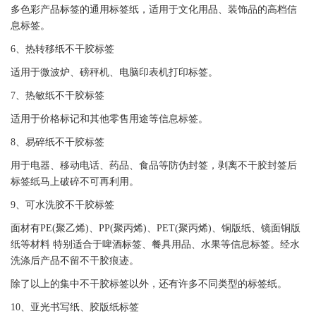
多色彩产品
标签
的通用
标签
纸，适用于文化用品、装饰品的高档信
息
标签
。
6、热转移纸
不干胶
标签
适用于微波炉、磅秤机、电脑印表机打印
标签
。
7、
热敏纸
不干胶
标签
适用于价格标记和其他零售用途等信息
标签
。
8、易碎纸
不干胶
标签
用于电器、移动电话、药品、食品等防伪封签，剥离
不干胶
封签后
标签
纸马上破碎不可再利用。
9、可水洗胶
不干胶
标签
面材有PE(聚乙烯)、PP(聚丙烯)、
PET
(聚丙烯)、铜版纸、镜面铜版
纸等材料 特别适合于啤酒
标签
、餐具用品、水果等信息
标签
。经水
洗涤后产品不留
不干胶
痕迹。
除了以上的集中
不干胶
标签
以外，还有许多不同类型的
标签
纸。
10、亚光书写纸、胶版纸
标签