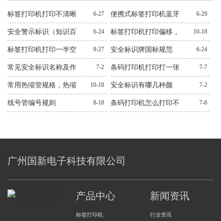
标签打印机打印不清晰
6-27
便携式标签打印机蓝牙
6-29
怎么处理？十二种常见
连不上解决方法
安全警示标识（知识百
6-24
标签打印机打印偏移，
10-18
问题解决方法
科）
错位，跳纸解决方法
标签打印机打印一半空
9-27
安全标识牌国标规范
6-24
白解决方法
常见安全标识名称及作
7-2
条码打印机打印打一张
7-7
用图文
空一张解决方法
常用热缩管规格，热缩
10-18
安全标识有哪几种颜
7-2
管规格大全
色？有什么作用？
线号管编号规则
8-18
条码打印机怎么打印不
7-6
出来解决方法
广州国新电子科技有限公司
产品中心
新闻资讯
标签打印机
行业资讯