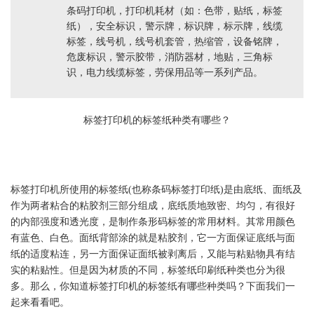
条码打印机，打印机耗材（如：色带，贴纸，标签
纸），安全标识，警示牌，标识牌，标示牌，线缆
标签，线号机，线号机套管，热缩管，设备铭牌，
危废标识，警示胶带，消防器材，地贴，三角标
识，电力线缆标签，劳保用品等一系列产品。
标签
打印机的
标签
纸种类有哪些？
标签
打印机所使用的
标签
纸(也称条码
标签
打印纸)是由底纸、面纸及
作为两者粘合的粘胶剂三部分组成，底纸质地致密、均匀，有很好
的内部强度和透光度，是制作条形码
标签
的常用材料。其常用颜色
有蓝色、白色。面纸背部涂的就是粘胶剂，它一方面保证底纸与面
纸的适度粘连，另一方面保证面纸被剥离后，又能与粘贴物具有结
实的粘贴性。但是因为材质的不同，
标签
纸印刷纸种类也分为很
多。那么，你知道
标签
打印机的
标签
纸有哪些种类吗？下面我们一
起来看看吧。