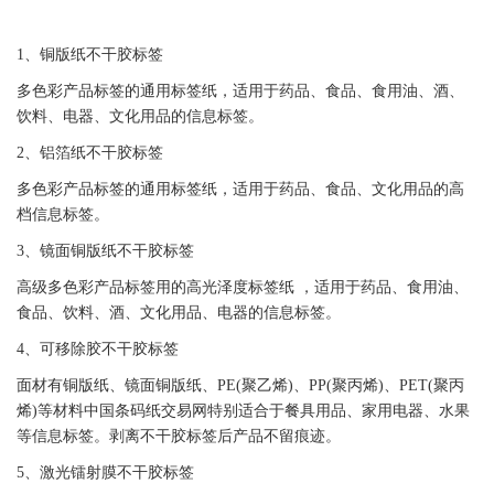
1、铜版纸
不干胶
标签
多色彩产品
标签
的通用
标签
纸，适用于药品、食品、食用油、酒、
饮料、电器、文化用品的信息
标签
。
2、铝箔纸
不干胶
标签
多色彩产品
标签
的通用
标签
纸，适用于药品、食品、文化用品的高
档信息
标签
。
3、镜面铜版纸
不干胶
标签
高级多色彩产品
标签
用的高光泽度
标签
纸 ，适用于药品、食用油、
食品、饮料、酒、文化用品、电器的信息
标签
。
4、可移除胶
不干胶
标签
面材有铜版纸、镜面铜版纸、PE(聚乙烯)、PP(聚丙烯)、
PET
(聚丙
烯)等材料中国条码纸交易网特别适合于餐具用品、家用电器、水果
等信息
标签
。剥离
不干胶
标签
后产品不留痕迹。
5、激光镭射膜
不干胶
标签