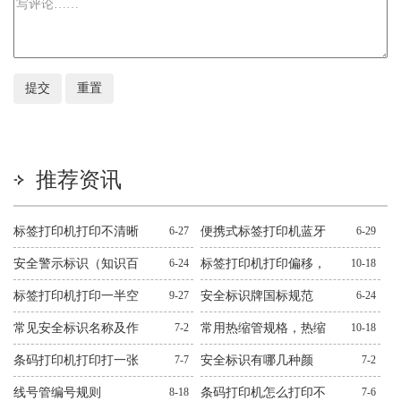
推荐资讯
标签打印机打印不清晰
6-27
便携式标签打印机蓝牙
6-29
怎么处理？十二种常见
连不上解决方法
安全警示标识（知识百
6-24
标签打印机打印偏移，
10-18
问题解决方法
科）
错位，跳纸解决方法
标签打印机打印一半空
9-27
安全标识牌国标规范
6-24
白解决方法
常见安全标识名称及作
7-2
常用热缩管规格，热缩
10-18
用图文
管规格大全
条码打印机打印打一张
7-7
安全标识有哪几种颜
7-2
空一张解决方法
色？有什么作用？
线号管编号规则
8-18
条码打印机怎么打印不
7-6