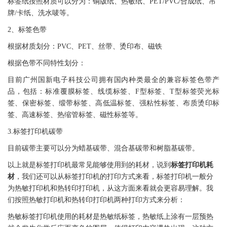
标签
纸按照材质可以分为：铜版纸、
热敏纸
、
PET
/
PVC
/
合成纸
、吊
牌/
卡纸
、洗水唛等。
2、
标签
色带
根据材质划分：
PVC
、
PET
、丝带、烫印布、磁铁
根据
色带
不同特性划分：
目前广州
国新
电子科技公司拥有国内种类最全的兼容
标签
色带
产
品，包括：标准覆膜
标签
、线缆
标签
、
F型
标签
、T型
标签
荧光
标
签
、保密
标签
、缎带
标签
、高低温
标签
、强粘性
标签
、布质烫印
标
签
、高速
标签
、热缩管
标签
、磁性
标签
等。
3.
标签
打印机
碳带
目前
碳带
主要可以分为蜡基
碳带
、混合基
碳带
和树脂基
碳带
。
以上就是
标签
打印机最常见能够使用到的耗材，说到
标签
打印机耗
材
，我们还可以从
标签
打印机的打印方式来看，
标签
打印机一般分
为热敏
打印机
和热转印
打印机
，从这方面来看就会更容易理解。我
们按照热敏
打印机
和热转印
打印机
两种打印方式来分析：
热敏
标签
打印机使用的耗材是
热敏纸
标签
，
热敏纸
上涂有一层预热