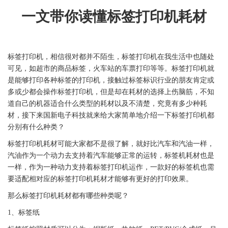
一文带你读懂
标签
打印机耗材
标签
打印机，相信很对都并不陌生，
标签
打印机在我生活中也随处
可见，如超市的商品
标签
，火车站的车票打印等等。
标签
打印机就
是能够打印各种
标签
的
打印机
，接触过
标签
标识行业的朋友肯定或
多或少都会操作
标签
打印机，但是却在耗材的选择上伤脑筋，不知
道自己的机器适合什么类型的耗材以及不清楚，究竟有多少种耗
材，接下来
国新
电子科技
就来给大家简单地介绍一下
标签
打印机都
分别有什么种类？
标签
打印机耗材
可能大家都不是很了解，就好比汽车和汽油一样，
汽油作为一个动力去支持着汽车能够正常的运转，
标签
机耗材也是
一样，作为一种动力支持
着
标签
打印
机运作，一款好的
标签
机也需
要适配相对应的
标签
打印机
耗材才能够有更好的打印效果。
那么
标签
打印机耗材都有哪些种类呢？
1、
标签
纸