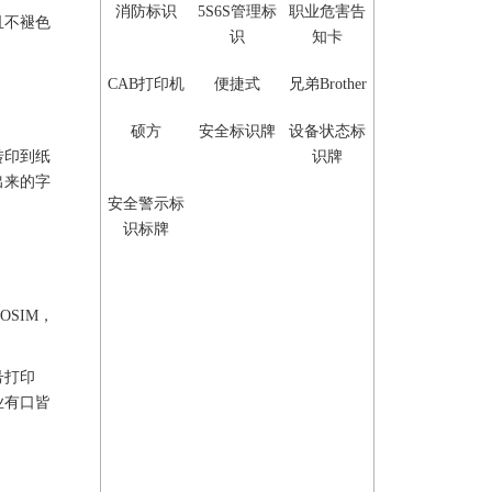
消防标识
5S6S管理标
职业危害告
且不褪色
识
知卡
CAB打印机
便捷式
兄弟Brother
硕方
安全标识牌
设备状态标
转印到纸
识牌
出来的字
安全警示标
识标牌
OSIM，
号
打印
业有口皆