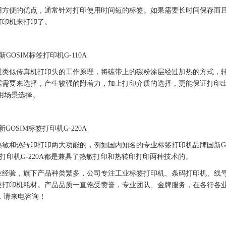
用方便的优点，通常针对打印使用时间短的
标签
。如果需要长时间保存而
打印机来打印了。
新
GOSIM
标签
打印机G-110A
过类似传真机打印头的工作原理，将
碳带
上的碳粉涂层经过加热的方式，
据需要来选择，产生较强的附着力，加上打印介质的选择，更能保证打印
用场景选择。
新
GOSIM
标签
打印机G-220A
热敏和热转印打印两大功能的，例如国内知名的专业
标签
打印机品牌
国新
G
打印机G-220A都是兼具了热敏打印和热转印打印两种技术的。
业经验，旗下产品种类繁多，公司专注工业
标签
打印机、
条码
打印机
、线
类
打印机
耗材。产品品质一直饱受赞誉，专业团队、金牌服务，在各行各
，请来电咨询！