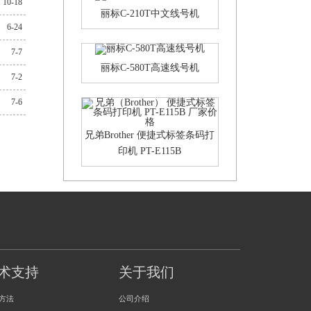
10-18
丽标C-210T中文线号机
6-24
7-7
丽标C-580T高速线号机
7-2
7-6
兄弟Brother 便捷式标签条码打
印机 PT-E115B
术支持
关于我们
方法
公司介绍