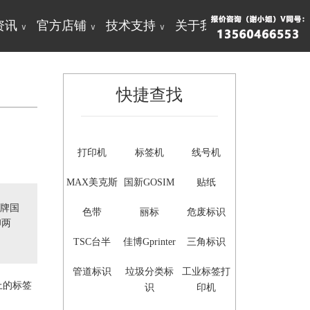
资讯
官方店铺
技术支持
关于我们
∨
∨
∨
∨
快捷查找
打印机
标签机
线号机
MAX美克斯
国新GOSIM
贴纸
牌国
色带
丽标
危废标识
印两
TSC台半
佳博Gprinter
三角标识
管道标识
垃圾分类标
工业标签打
上的
标签
识
印机