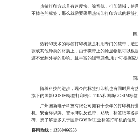
热敏打印方式具有速度快、噪音低，打印清晰，使
不掉色的
标签
，那么就需要采用热转印打印方式的
标签
国
热转印技术的
标签
打印机就是利用专门的
碳带
，透
张或其他种类的材质上，由于
碳带
上的涂层物质可以根
迹不受到外界的影响。且丰富的
碳带
颜色,用户可根据应
国
随着科技的进步，现今的
标签
打印机也有同时具有
旗下的
国新
GOSIM
标签
打印机G-110A和
国新
GOSIM
标签
广州
国新
电子科技有限公司拥有十余年的
打印机
行
机
、
安全
标识牌
、
警示牌
以及
色带
、
贴纸
、
标签
纸等各
碑。想了解更多关于
国新
GOSIM工业
标签
打印机的信息
咨询热线：13560466553