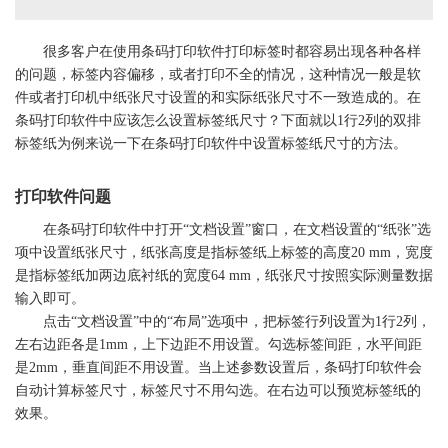
很多客户在使用条码打印软件打印
标签
时都容易出现各种各样
的问题，
标签
内容偏移，或者打印不全的情况，这种情况一般是软
件或者
打印机
中纸张尺寸设置的和实际纸张尺寸不一致造成的。在
条码打印软件中应该怎么设置
标签
纸尺寸？下面就以1行2列的双排
标签
纸为例来说一下在条码打印软件中设置
标签
纸尺寸的方法。
打印软件问题
在条码打印软件中打开“文档设置”窗口，在文档设置的“纸张”选
项中设置纸张尺寸，纸张高度是指
标签
纸上
标签
的高度20 mm，宽度
是指
标签
纸加两边底衬纸的宽度64 mm，纸张尺寸按照实际测量数据
输入即可。
点击“文档设置”中的“布局”选项中，把
标签
行列设置为1行2列，
左右边距各是1mm，上下边距不用设置。勾选
标签
间距，水平间距
是2mm，垂直间距不用设置。当上述参数设置后，条码打印软件会
自动计算
标签
尺寸，
标签
尺寸不用勾选。在右边可以预览
标签
纸的
效果。