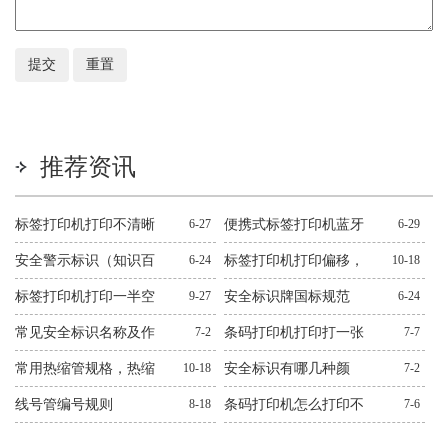
推荐资讯
标签打印机打印不清晰
6-27
便携式标签打印机蓝牙
6-29
怎么处理？十二种常见
连不上解决方法
安全警示标识（知识百
6-24
标签打印机打印偏移，
10-18
问题解决方法
科）
错位，跳纸解决方法
标签打印机打印一半空
9-27
安全标识牌国标规范
6-24
白解决方法
常见安全标识名称及作
7-2
条码打印机打印打一张
7-7
用图文
空一张解决方法
常用热缩管规格，热缩
10-18
安全标识有哪几种颜
7-2
管规格大全
色？有什么作用？
线号管编号规则
8-18
条码打印机怎么打印不
7-6
出来解决方法