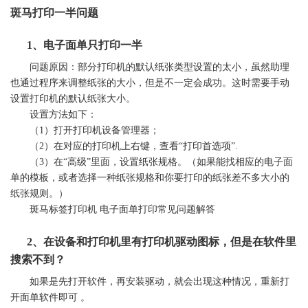
斑马打印一半问题
1、电子面单只打印一半
问题原因：部分
打印机
的默认纸张类型设置的太小，虽然助理
也通过程序来调整纸张的大小，但是不一定会成功。这时需要手动
设置
打印机
的默认纸张大小。
设置方法如下：
（1）打开
打印机
设备管理器；
（2）在对应的
打印机
上右键，查看“打印首选项”.
（3）在“高级”里面，设置纸张规格。（如果能找相应的电子面
单的模板，或者选择一种纸张规格和你要打印的纸张差不多大小的
纸张规则。）
斑马
标签
打印机 电子面单打印常见问题解答
2、在设备和
打印机
里有
打印机
驱动图标，但是在软件里
搜索不到？
如果是先打开软件，再安装驱动，就会出现这种情况，重新打
开面单软件即可 。