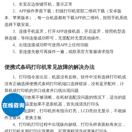
1、长安左边按键开机，显示正常
2、APP操作界面下载：扫描
打印机
背部二维码下载（安卓版
本、苹果版本），每一台机器都有下载APP的二维码，按照手机系统
选择下载安装。
3、连接手机蓝牙，打开APP连接机器，开启蓝牙，按照机型选
择连接，等待连接成功即可，无需配对无需其他操作。
4、出现连接成功即可使用APP上任何功能
5、若连接失败可再操作一遍，或联系官方客服请求指导
便携式
条码
打印机
常见故障的解决办法
1、打印指令发出后，机器没有反映。软件中没有选择
打印机
或
没有正确选择便携式
条码
打印机
端口选择错误，没有蓝牙配对，计
算机或
打印机
的并口或者并口线出现问题
2、打印效果不够清晰，在耗材选配没问题的情况下，适当的提
高打印头的温度如果不是新机器，首先须清洗打印头
3、开电源时，
打印机
所有指示灯亮，LCD亮但无显示，不能操
作主板坏，更换主板
4、
打印机
打印过程中出现纵向缺线，打印头样表面粘有灰尘，
或
打印机
长期打印出现磨损，可用酒精清洗或更换打印头