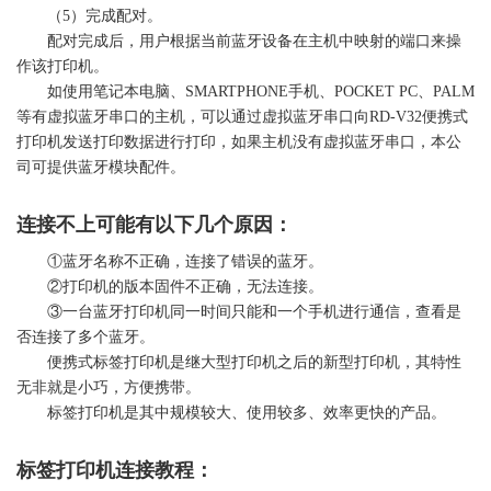
（5）完成配对。
配对完成后，用户根据当前蓝牙设备在主机中映射的端口来操
作该
打印机
。
如使用笔记本电脑、SMARTPHONE手机、POCKET PC、PALM
等有虚拟蓝牙串口的主机，可以通过虚拟蓝牙串口向RD-V32便携式
打印机
发送打印数据进行打印，如果主机没有虚拟蓝牙串口，本公
司可提供蓝牙模块配件。
连接不上可能有以下几个原因：
①蓝牙名称不正确，连接了错误的蓝牙。
②
打印机
的版本固件不正确，无法连接。
③一台蓝牙
打印机
同一时间只能和一个手机进行通信，查看是
否连接了多个蓝牙。
便携式
标签
打印机是继大型
打印机
之后的新型
打印机
，其特性
无非就是小巧，方便携带。
标签
打印机是其中规模较大、使用较多、效率更快的产品。
标签
打印机连接教程：