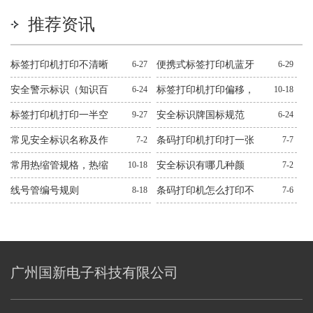
推荐资讯
标签打印机打印不清晰
6-27
便携式标签打印机蓝牙
6-29
怎么处理？十二种常见
连不上解决方法
安全警示标识（知识百
6-24
标签打印机打印偏移，
10-18
问题解决方法
科）
错位，跳纸解决方法
标签打印机打印一半空
9-27
安全标识牌国标规范
6-24
白解决方法
常见安全标识名称及作
7-2
条码打印机打印打一张
7-7
用图文
空一张解决方法
常用热缩管规格，热缩
10-18
安全标识有哪几种颜
7-2
管规格大全
色？有什么作用？
线号管编号规则
8-18
条码打印机怎么打印不
7-6
出来解决方法
广州国新电子科技有限公司